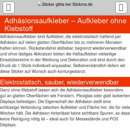
TOGGLE
NAVIGATION
Adhäsionsaufkleber – Aufkleber ohne
Klebstoff
Adhäsionsaufkleber sind Aufkleber, die elektrostatisch haftend per
Adhäsion auf vielen glatten Oberflächen bis zu mehreren Monaten
haften können. Rückstandsfrei ablösbar, begrenzt wiederverwendbar
und ohne lästiges Abkratzen bieten die Haftaufkleber vielseitige
Einsatzbereiche in der Werbung und Dekoration und sind durch den
Druck ab 1 Stück individuell anpassbar. Selbstverständlich liefern wir
diese Sticker auf Wunsch auch konturgestanzt.
Elektrostatisch, sauber, wiederverwendbar
Ganz ohne Klebstoff lassen sich die Adhäsionsaufkleber besonders
gut an glatten Oberflächen wie Fenstern, Plexiglas oder glatt lackierten
Displays befestigen. Die Eigenschaft der Adhäsion stellt eine
schlüssige Verbindung zwischen Aufkleber und Fläche her, die für viele
Wochen hält. Die Adhäsion hinterlässt keine sichtbare Spuren, so dass
keine Reinigung nötig ist – ideal auch für Messestände und POS
Displays.