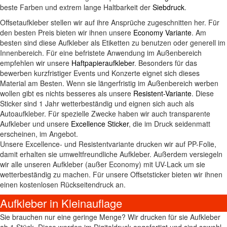
beste Farben und extrem lange Haltbarkeit der
Siebdruck
.
Offsetaufkleber stellen wir auf ihre Ansprüche zugeschnitten her. Für
den besten Preis bieten wir ihnen unsere
Economy Variante
. Am
besten sind diese Aufkleber als Etiketten zu benutzen oder generell im
Innenbereich. Für eine befristete Anwendung im Außenbereich
empfehlen wir unsere
Haftpapieraufkleber
. Besonders für das
bewerben kurzfristiger Events und Konzerte eignet sich dieses
Material am Besten. Wenn sie längerfristig im Außenbereich werben
wollen gibt es nichts besseres als unsere
Resistent-Variante
. Diese
Sticker sind 1 Jahr wetterbeständig und eignen sich auch als
Autoaufkleber. Für spezielle Zwecke haben wir auch transparente
Aufkleber und unsere
Excellence Sticker
, die im Druck seidenmatt
erscheinen, im Angebot.
Unsere Excellence- und Resistentvariante drucken wir auf PP-Folie,
damit erhalten sie umweltfreundliche Aufkleber. Außerdem versiegeln
wir alle unseren Aufkleber (außer Economy) mit UV-Lack um sie
wetterbeständig zu machen. Für unsere Offsetsticker bieten wir ihnen
einen kostenlosen Rückseitendruck an.
Aufkleber in Kleinauflage
Sie brauchen nur eine geringe Menge? Wir drucken für sie Aufkleber