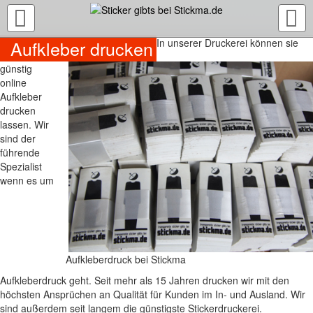
TOGGLE
NAVIGATION
Aufkleber drucken
In unserer Druckerei können sie
günstig
online
Aufkleber
drucken
lassen. Wir
sind der
führende
Spezialist
wenn es um
Aufkleberdruck bei Stickma
Aufkleberdruck geht. Seit mehr als 15 Jahren drucken wir mit den
höchsten Ansprüchen an Qualität für Kunden im In- und Ausland. Wir
sind außerdem seit langem die günstigste Stickerdruckerei.