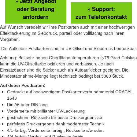
» Jetzt Angebot
oder Beratung
» Support:
anfordern
zum Telefonkontakt
Auf Wunsch veredeln wir Ihre Postkarten auch mit einer hochwertigen
Effektlackierung im Siebdruck, partiell oder vollflächig nach Ihren
Vorgaben.
Die Aufkleber-Postkarten sind im UV-Offset und Siebdruck bedruckbar.
Achtung: Bei sehr hohen Oberflächentemperaturen (>75 Grad Celsius)
kann die UV-Offsetfarbe oxidieren und verblassen. Je nach
Einsatzdauer sind die Sticker auch als Autoaufkleber geeignet. Die
Mindestabnahme-Menge liegt technisch bedingt bei 5000 Stück.
Aufkleber Postkarten:
Gedruckt auf hochwertigem Postkartenverbundmaterial ORACAL
1643
Din A6 oder DIN lang
Vorderseite mit brillianter UV-Lackierung
gestrichene Rückseite für beste Druckergebnisse
perfektes Druckergebnis dank modernster Technik
4/1-farbig: Vorderseite farbig , Rückseite s/w oder:
4/4-farbig: Vorder- und Rückseite farbig