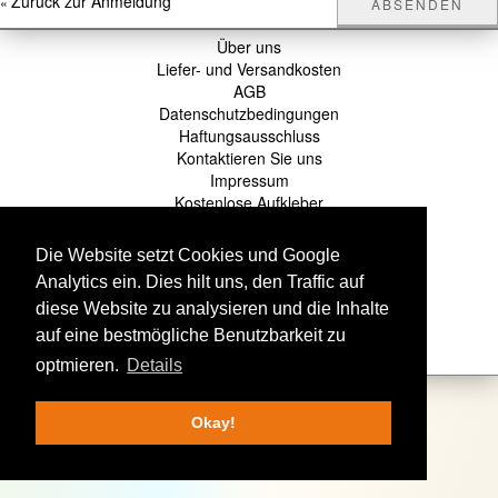
Zurück zur Anmeldung
«
ABSENDEN
Über uns
Liefer- und Versandkosten
AGB
Datenschutzbedingungen
Haftungsausschluss
Kontaktieren Sie uns
Impressum
Kostenlose Aufkleber
stickma.de
ist ein Unternehmen der
Die Website setzt Cookies und Google
wildsmile studios
-
Analytics ein. Dies hilt uns, den Traffic auf
Telefon: 0351 8024600
diese Website zu analysieren und die Inhalte
-
auf eine bestmögliche Benutzbarkeit zu
Mail: sticker@stickma.de
optmieren.
Details
Okay!