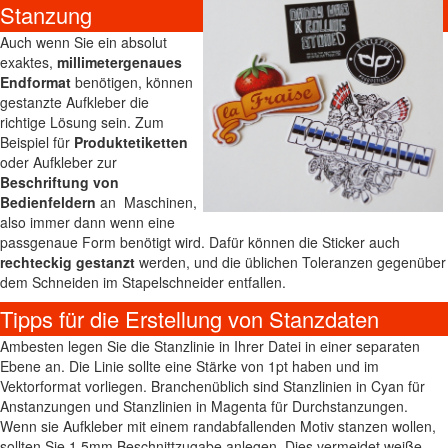
Stanzung
Auch wenn Sie ein absolut
exaktes,
millimetergenaues
Endformat
benötigen, können
gestanzte Aufkleber die
richtige Lösung sein. Zum
Beispiel für
Produktetiketten
oder Aufkleber zur
Beschriftung von
Bedienfeldern
an Maschinen,
also immer dann wenn eine
passgenaue Form benötigt wird. Dafür können die Sticker auch
rechteckig gestanzt
werden, und die üblichen Toleranzen gegenüber
dem Schneiden im Stapelschneider entfallen.
Tipps für die Erstellung von Stanzdaten
Ambesten legen Sie die Stanzlinie in Ihrer Datei in einer separaten
Ebene an. Die Linie sollte eine Stärke von 1pt haben und im
Vektorformat vorliegen. Branchenüblich sind Stanzlinien in Cyan für
Anstanzungen und Stanzlinien in Magenta für Durchstanzungen.
Wenn sie Aufkleber mit einem randabfallenden Motiv stanzen wollen,
sollten Sie 1,5mm Beschnittzugabe anlegen. Dies vermeidet weiße