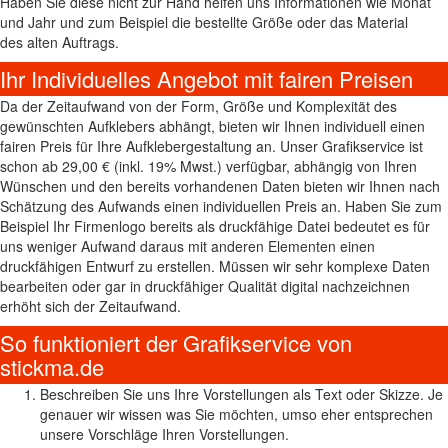
Haben Sie diese nicht zur Hand helfen uns Informationen wie Monat
und Jahr und zum Beispiel die bestellte Größe oder das Material
des alten Auftrags.
Ihr Individuelles Angebot mit fairen Preisen
Da der Zeitaufwand von der Form, Größe und Komplexität des
gewünschten Aufklebers abhängt, bieten wir Ihnen individuell einen
fairen Preis für Ihre Aufklebergestaltung an. Unser Grafikservice ist
schon ab 29,00 € (inkl. 19% Mwst.) verfügbar, abhängig von Ihren
Wünschen und den bereits vorhandenen Daten bieten wir Ihnen nach
Schätzung des Aufwands einen individuellen Preis an. Haben Sie zum
Beispiel Ihr Firmenlogo bereits als druckfähige Datei bedeutet es für
uns weniger Aufwand daraus mit anderen Elementen einen
druckfähigen Entwurf zu erstellen. Müssen wir sehr komplexe Daten
bearbeiten oder gar in druckfähiger Qualität digital nachzeichnen
erhöht sich der Zeitaufwand.
So funktioniert der Grafikservice von
stickma.de
Beschreiben Sie uns Ihre Vorstellungen als Text oder Skizze. Je
genauer wir wissen was Sie möchten, umso eher entsprechen
unsere Vorschläge Ihren Vorstellungen.