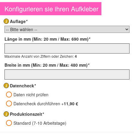
beschichtet. Obwohl die Sticker nicht für den Außeneinsatz
Konfigurieren sie ihren Aufkleber
gedacht sind, überstehen sie bei günstiger Witterung auch einige
Wochen draußen. Die Sticker sind schwer wieder zu
entfernen.Das Material ist phtalat- und schwermetallfrei und
i
Auflage
*
wurde
vegan
produziert, also ohne den Einsatz tierischer
Zusatzstoffe. Es entspricht ebenso der
Spielzeugnorm EN 71-3
,
ist also schweiß- und speichelresistent und enthält keine
Länge in mm (Min: 20 mm / Max: 690 mm)
*
gefährlichen Inhaltsstoffe. Das Material wurde in Europa
produziert und ist FSC zertifiziert. Mindestbestellmenge sind 1500
Stück. Stanzungen nach beliebigen Formen sind möglich. Die
Maximale Anzahl von Ziffern oder Zeichen:
4
Trägerrückseite ist zum leichteren Abziehen geschlitzt. Ein
Breite in mm (Min: 20 mm / Max: 480 mm)
*
einfarbiger Rückseitendruck (schwarz) ist möglich.
i
Datencheck
*
Daten nicht prüfen
Datencheck durchführen
+
11,90 €
i
Produktionszeit
*
Standard (7-10 Arbeitstage)