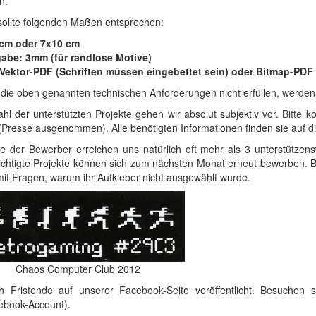
n.
 sollte folgenden Maßen entsprechen:
 cm oder 7x10 cm
abe: 3mm (für randlose Motive)
 Vektor-PDF (Schriften müssen eingebettet sein) oder Bitmap-PD
e die oben genannten technischen Anforderungen nicht erfüllen, werden 
hl der unterstützten Projekte gehen wir absolut subjektiv vor. Bitte 
 (Presse ausgenommen). Alle benötigten Informationen finden sie auf d
 der Bewerber erreichen uns natürlich oft mehr als 3 unterstützens
ichtigte Projekte können sich zum nächsten Monat erneut bewerben. Bi
 mit Fragen, warum ihr Aufkleber nicht ausgewählt wurde.
Chaos Computer Club 2012
Fristende auf unserer Facebook-Seite veröffentlicht. Besuchen 
ebook-Account).