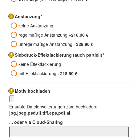
Kartonträger: 190g/m²
Rückseite ungeschlitzt
i
Anstanzung
*
keine Anstanzung
regelmäßige Anstanzung
+
218.90 €
unregelmäßige Anstanzung
+
328.90 €
i
Siebdruck-Effektlackierung (auch partiell)
*
keine Effektlackierung
mit Effektlackierung
+
218.90 €
i
Motiv hochladen
Erlaubte Dateierweiterungen zum hochladen:
jpg,jpeg,psd,tif,tiff,eps,pdf,ai
... oder via Cloud-Sharing