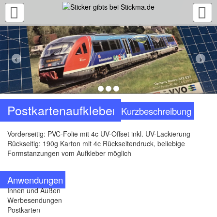
TOGGLE
NAVIGATION
Postkartenaufkleber
Kurzbeschreibung
Vorderseitig: PVC-Folie mit 4c UV-Offset inkl. UV-Lackierung
Rückseitig: 190g Karton mit 4c Rückseitendruck, beliebige
Formstanzungen vom Aufkleber möglich
Anwendungen
Innen und Außen
Werbesendungen
Postkarten