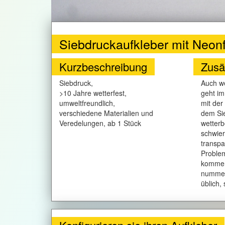
Siebdruckaufkleber mit Neon
Kurzbeschreibung
Zusä
Siebdruck,
Auch we
>10 Jahre wetterfest,
geht im
umweltfreundlich,
mit der
verschiedene Materialien und
dem Sie
Veredelungen, ab 1 Stück
wetterb
schwier
transpa
Problem
kommen.
nummeri
üblich, 