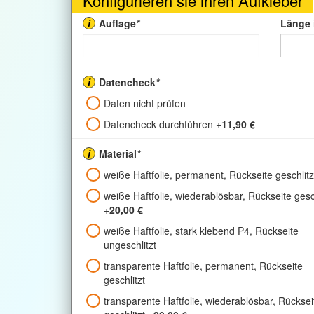
Konfigurieren sie ihren Aufkleber
i
Auflage
*
Länge 
i
Datencheck
*
Daten nicht prüfen
Datencheck durchführen
+
11,90 €
i
Material
*
weiße Haftfolie, permanent, Rückseite geschlitz
weiße Haftfolie, wiederablösbar, Rückseite gesch
+
20,00 €
weiße Haftfolie, stark klebend P4, Rückseite
ungeschlitzt
transparente Haftfolie, permanent, Rückseite
geschlitzt
transparente Haftfolie, wiederablösbar, Rücksei