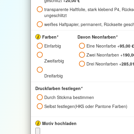
geschlitzt
+
20,00 €
transparente Haftfolie, stark klebend P4, Rücks
ungeschlitzt
weißes Haftpapier, permanent, Rückseite geschl
i
Farben
*
Davon Neonfarben
*
Einfarbig
Eine Neonfarbe
+
95,00 €
Zwei Neonfarben
+
190,0
Zweifarbig
Drei Neonfarben
+
285,01
Dreifarbig
Druckfarben festlegen
*
Durch Stickma bestimmen
Selbst festlegen(HKS oder Pantone Farben)
i
Motiv hochladen