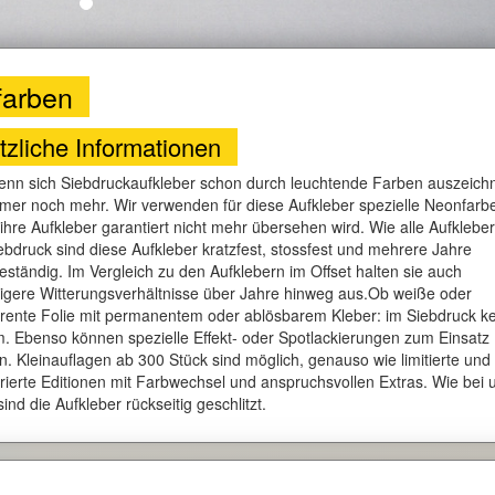
farben
tzliche Informationen
nn sich Siebdruckaufkleber schon durch leuchtende Farben auszeich
mer noch mehr. Wir verwenden für diese Aufkleber spezielle Neonfarb
 ihre Aufkleber garantiert nicht mehr übersehen wird. Wie alle Aufklebe
bdruck sind diese Aufkleber kratzfest, stossfest und mehrere Jahre
eständig. Im Vergleich zu den Aufklebern im Offset halten sie auch
igere Witterungsverhältnisse über Jahre hinweg aus.Ob weiße oder
rente Folie mit permanentem oder ablösbarem Kleber: im Siebdruck ke
. Ebenso können spezielle Effekt- oder Spotlackierungen zum Einsatz
 Kleinauflagen ab 300 Stück sind möglich, genauso wie limitierte und
erte Editionen mit Farbwechsel und anspruchsvollen Extras. Wie bei 
sind die Aufkleber rückseitig geschlitzt.