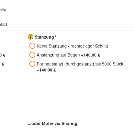
eite
itzt
i
Stanzung
*
Keine Stanzung - rechteckiger Schnitt
0 €
Anstanzung auf Bogen
+
140,00 €
 €
Formgestanzt (durchgestanzt) bis 5000 Stück
+
140,00 €
Erste Farbe
Zweite Farbe
Dritte Farb
...oder Motiv via Sharing