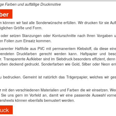
ige Farben und auffällige Druckmotive
ber
n können wir fast alle Sonderwünsche erfüllen. Wir drucken für sie Auf
möglichen Größe und Form.
m oder setzen Stanzungen oder Konturschnitte nach Ihren Vorgaben 
en Folien zum Einsatz kommen.
arenter Haftfolie aus PVC mit permanentem Klebstoff, da diese ein
rwendeten Druckfarben gerecht werden kann. Haftpapier und bes
ar. Transparente Aufkleber sind im Siebdruck besonders effizient, denn
arben deckend gedruckt. Sonderfarben wie Gold, Silber oder Neon ent
u bedrucken. Gemeint ist natürlich das Trägerpapier, welches wir gesc
r
mit den verschiedenen Materialien und Farben die wir einsetzen. We
 Sie uns gern im Vorfeld an, damit wir eine passende Auswahl vor
kersheets können ebenfalls bemustert werden.
ruck