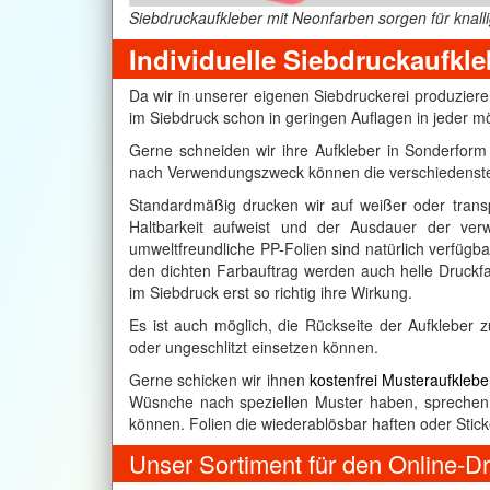
Siebdruckaufkleber mit Neonfarben sorgen für knall
Individuelle Siebdruckaufkle
Da wir in unserer eigenen Siebdruckerei produziere
im Siebdruck schon in geringen Auflagen in jeder 
Gerne schneiden wir ihre Aufkleber in Sonderfor
nach Verwendungszweck können die verschiedenst
Standardmäßig drucken wir auf weißer oder transp
Haltbarkeit aufweist und der Ausdauer der ve
umweltfreundliche PP-Folien sind natürlich verfügb
den dichten Farbauftrag werden auch helle Druckf
im Siebdruck erst so richtig ihre Wirkung.
Es ist auch möglich, die Rückseite der Aufkleber z
oder ungeschlitzt einsetzen können.
Gerne schicken wir ihnen
kostenfrei Musteraufklebe
Wüsnche nach speziellen Muster haben, sprechen
können. Folien die wiederablösbar haften oder Stic
Unser Sortiment für den Online-D