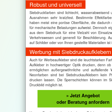
Robust und universell
Siebdruckfarben sind lichtecht, wasserabweisend 
Ausnahmen sehr kratzfest. Bestimmte Effektfarb
haben meist eine poröse Oberfläche, die dadurch 
für mechanische Belastungen aufweist. Dennoch ei
aus dem Siebdruck für eine Vielzahl von Einsatzw
Verkehrswesen und generell für Beschilderung. Au
auf Schilder oder von Ihnen gestellte Materialien is
Werbung mit Siebdruckaufklebern
Auch für Werbeaufkleber sind die leuchtstarken Far
Aufkleber in hochwertiger Optik drucken, denn ob
ermöglichen außergewöhnliche und auffallende W
Neonfarben sind bei Siebdruckaufklebern kein P
drucken lassen. Die Sperrschichten können im S
Druckbild möglich ist.
» Jetzt Angebot
oder Beratung anfordern