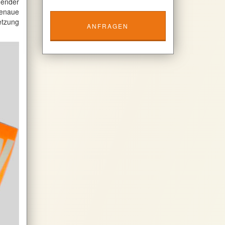
hender
genaue
etzung
ANFRAGEN