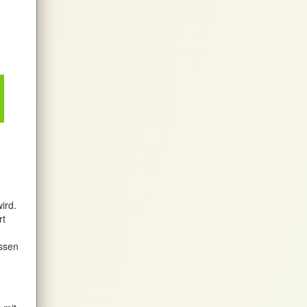
ird.
rt
üssen