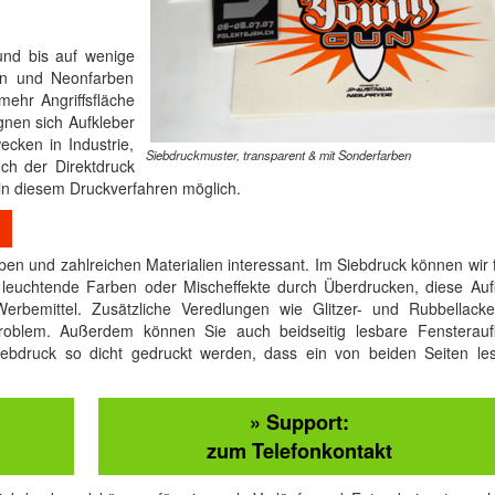
und bis auf wenige
en und Neonfarben
mehr Angriffsfläche
gnen sich Aufkleber
ecken in Industrie,
Siebdruckmuster, transparent & mit Sonderfarben
ch der Direktdruck
t in diesem Druckverfahren möglich.
ben und zahlreichen Materialien interessant. Im Siebdruck können wir f
 leuchtende Farben oder Mischeffekte durch Überdrucken, diese Auf
erbemittel. Zusätzliche Veredlungen wie Glitzer- und Rubbellack
roblem. Außerdem können Sie auch beidseitig lesbare Fensterauf
iebdruck so dicht gedruckt werden, dass ein von beiden Seiten le
» Support:
zum Telefonkontakt