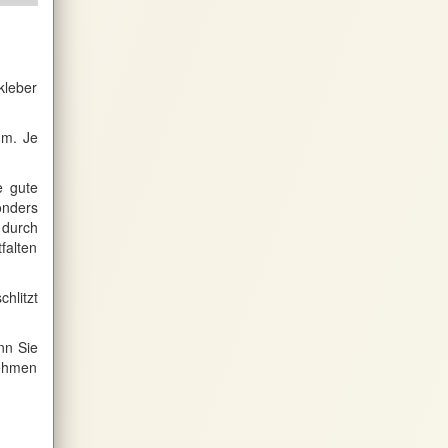
kleber
um. Je
e gute
onders
 durch
falten
hlitzt
nn Sie
nehmen