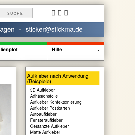
SUCHE
ragen
-
sticker@stickma.de
lienplot
Hilfe
Aufkleber nach Anwendung
(Beispiele)
3D Aufkleber
Adhäsionsfolie
Aufkleber Konfektionierung
Aufkleber Postkarten
Autoaufkleber
Fensteraufkleber
Gestanzte Aufkleber
Matte Aufkleber