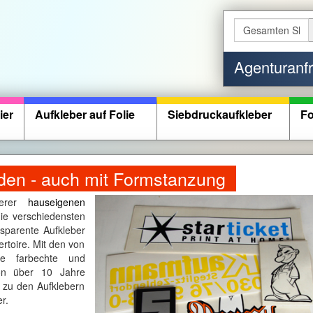
Agenturanf
ier
Aufkleber auf Folie
Siebdruckaufkleber
Fo
den - auch mit Formstanzung
serer
hauseigenen
ie verschiedensten
nsparente Aufkleber
ertoire. Mit den von
ie farbechte und
von über 10 Jahre
 zu den Aufklebern
r.