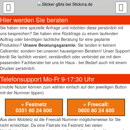
TOGGLE
NAVIGATION
Hier werden Sie beraten
Sie haben eine spezielle Anfrage und möchten diese persönlich mit
uns besprechen? Sie haben eine Rückfrage zu einem laufenden
Auftrag oder benötigen fachliche Beratung für eine geplante
Produktion?
Unsere Beratungsgarantie:
Sie landen in keinem
Callcenter, sondern bei unseren hauseigenen Beratern! Unser Support
berät Sie fachlich versiert, verständlich oder verbindet sie mit dem
passenden Fachberater bei uns im Haus - bei Bedarf auch mit einem
Drucker persönlich.
Telefonsupport Mo-Fr 9-17:30 Uhr
(mobile Nutzer können zum wählen einfach auf den jeweiligen Button
mit der Nummer tippen)
» Festnetz
» Freecall:
0351 80 24 600
0800 80 24 600
Aus dem Mobiletz ist die Freecall-Nummer möglicherweise für Sie
nicht erreichbar. Da eine Flatrate ins Festnetz bei vielen