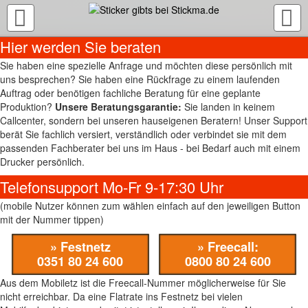
TOGGLE
NAVIGATION
Hier werden Sie beraten
Sie haben eine spezielle Anfrage und möchten diese persönlich mit
uns besprechen? Sie haben eine Rückfrage zu einem laufenden
Auftrag oder benötigen fachliche Beratung für eine geplante
Produktion?
Unsere Beratungsgarantie:
Sie landen in keinem
Callcenter, sondern bei unseren hauseigenen Beratern! Unser Support
berät Sie fachlich versiert, verständlich oder verbindet sie mit dem
passenden Fachberater bei uns im Haus - bei Bedarf auch mit einem
Drucker persönlich.
Telefonsupport Mo-Fr 9-17:30 Uhr
(mobile Nutzer können zum wählen einfach auf den jeweiligen Button
mit der Nummer tippen)
» Festnetz
» Freecall:
0351 80 24 600
0800 80 24 600
Aus dem Mobiletz ist die Freecall-Nummer möglicherweise für Sie
nicht erreichbar. Da eine Flatrate ins Festnetz bei vielen